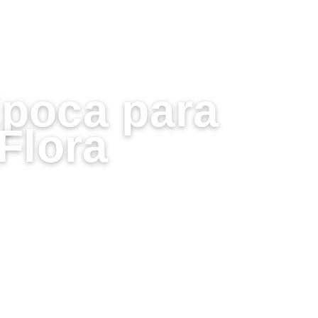
Época para
Flora