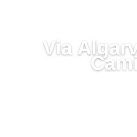
Via Algar
Cami