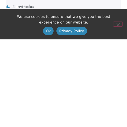
4 invitados
Cocina equipada
We use cookies to ensure that we give you the best
experience on our website.
Ok
Privacy Policy
MÁS INFORMACIÓN Y FOTOS
VISTA A LA PISCINA
Apartamento de 1 dormitorio
Este elegante y espacioso piso tiene un dormitorio, un